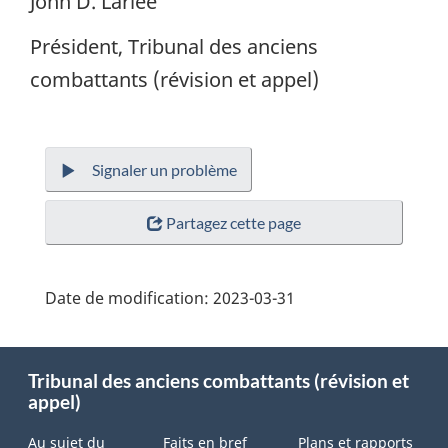
John D. Larlee
Président, Tribunal des anciens
combattants (révision et appel)
Signaler un problème
Partagez cette page
Date de modification:
2023-03-31
About
Tribunal des anciens combattants (révision et
this
appel)
site
Au sujet du
Faits en bref
Plans et rapports