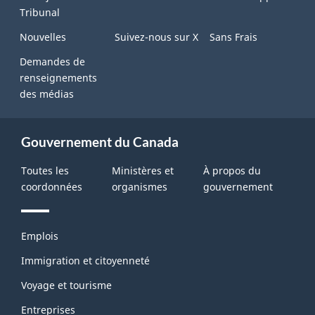
Tribunal
Nouvelles
Suivez-nous sur X
Sans Frais
Demandes de
renseignements
des médias
Gouvernement du Canada
Toutes les
Ministères et
À propos du
coordonnées
organismes
gouvernement
Thèmes
Emplois
et
sujets
Immigration et citoyenneté
Voyage et tourisme
Entreprises