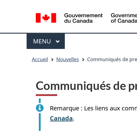
Sélection
WxT
de
Language
la
switcher
langue
Menu
MENU
PRINCIPAL
You
Accueil
Nouvelles
Communiqués de pre
are
here
Communiqués de p
Remarque : Les liens aux comm
Canada
.