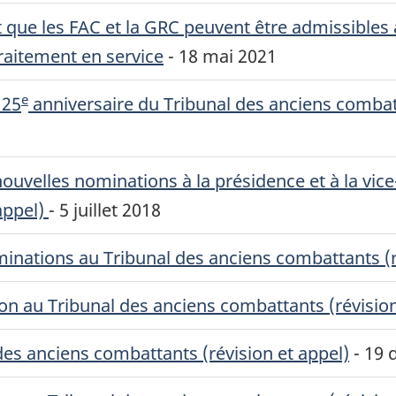
t que les
FAC
et la
GRC
peuvent être admissibles a
raitement en service
-
18 mai 2021
e
 25
anniversaire du Tribunal des anciens combatt
uvelles nominations à la présidence et à la vic
appel)
-
5 juillet 2018
inations au Tribunal des anciens combattants (r
n au Tribunal des anciens combattants (révision
es anciens combattants (révision et appel)
-
19 