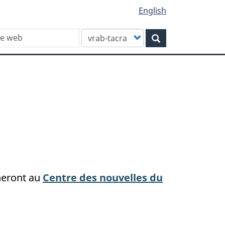
English
Customize
Rechercher
your
search
neront au
Centre des nouvelles du