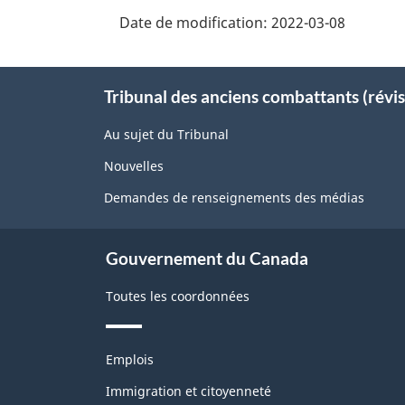
Date de modification:
2022-03-08
About
Tribunal des anciens combattants (révis
this
site
Au sujet du Tribunal
Nouvelles
Demandes de renseignements des médias
Gouvernement du Canada
Toutes les coordonnées
Thèmes
Emplois
et
sujets
Immigration et citoyenneté