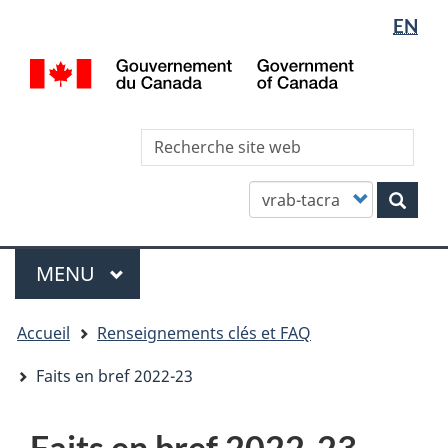
Sélectio
WxT
EN
Aller
Skip
Passer
de
Languag
au
to
à
/
contenu
"About
la
la
switcher
Gov
principal
this
version
langue
of
site"
HTML
Can
Rec
simplifiée
site
we
Customize
Rech
your
search
Menu
MENU
PRINCIPAL
You
Accueil
Renseignements clés et FAQ
are
here
Faits en bref 2022-23
Faits en bref 2022-23