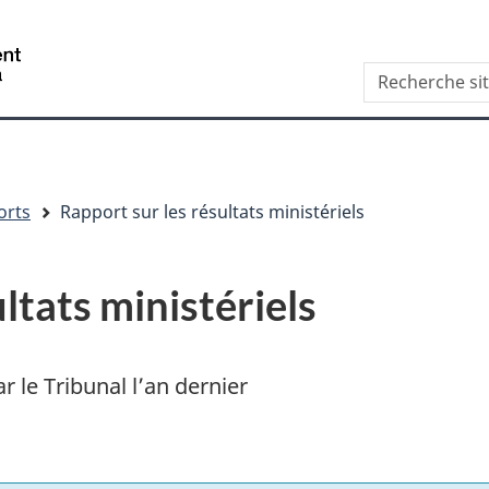
Aller
Skip
Passer
au
to
à
/
Recherche
contenu
"About
la
Government
site
principal
this
version
of
web
site"
HTML
Canada
simplifiée
orts
Rapport sur les résultats ministériels
ltats ministériels
r le Tribunal l’an dernier