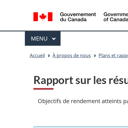
Sélection
WxT
de
Language
la
switcher
langue
Menu
MENU
PRINCIPAL
You
Accueil
À propos de nous
Plans et rapp
are
here
Rapport sur les résu
Objectifs de rendement atteints pa