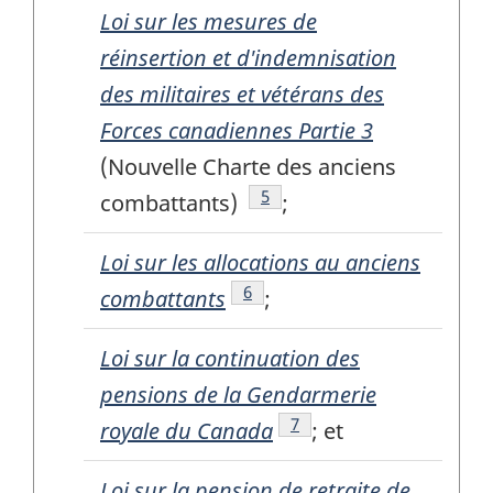
Loi sur les mesures de
réinsertion et d'indemnisation
des militaires et vétérans des
Forces canadiennes Partie 3
(Nouvelle Charte des anciens
Note de bas de page
5
combattants)
;
Loi sur les allocations au anciens
Note de bas de page
6
combattants
;
Loi sur la continuation des
pensions de la Gendarmerie
Note de bas de page
7
royale du Canada
;
et
Loi sur la pension de retraite de