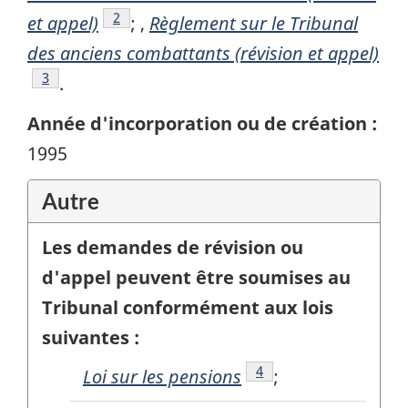
Note de bas de page
2
et appel)
; ,
Règlement sur le Tribunal
des anciens combattants (révision et appel)
Note de bas de page
3
.
Année d'incorporation ou de création :
1995
Autre
Les demandes de révision ou
d'appel peuvent être soumises au
Tribunal conformément aux lois
suivantes :
Note de bas de page
4
Loi sur les pensions
;