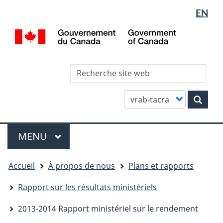
Sélectio
WxT
EN
Aller
Skip
Passer
de
Languag
au
to
à
/
contenu
"About
la
la
switcher
Gov
principal
this
version
langue
of
site"
HTML
Can
Rec
simplifiée
site
we
Customize
Rech
your
search
Menu
MENU
PRINCIPAL
You
Accueil
À propos de nous
Plans et rapports
are
here
Rapport sur les résultats ministériels
2013-2014 Rapport ministériel sur le rendement