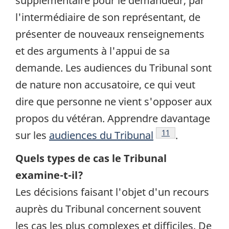
supplémentaire pour le demandeur, par
l'intermédiaire de son représentant, de
présenter de nouveaux renseignements
et des arguments à l'appui de sa
demande. Les audiences du Tribunal sont
de nature non accusatoire, ce qui veut
dire que personne ne vient s'opposer aux
propos du vétéran. Apprendre davantage
Note de bas de pa
11
sur les
audiences du Tribunal
.
Quels types de cas le Tribunal
examine-t-il?
Les décisions faisant l'objet d'un recours
auprès du Tribunal concernent souvent
les cas les plus complexes et difficiles. De