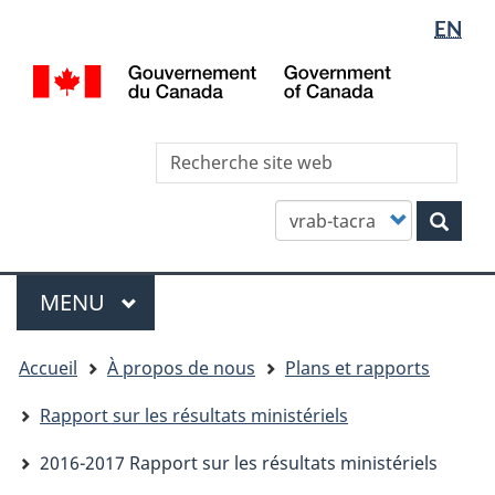
Sélectio
WxT
EN
Aller
Skip
Passer
de
Languag
au
to
à
/
contenu
"About
la
la
switcher
Gov
principal
this
version
langue
of
site"
HTML
Can
Rec
simplifiée
site
we
Customize
Rech
your
search
Menu
MENU
PRINCIPAL
You
Accueil
À propos de nous
Plans et rapports
are
here
Rapport sur les résultats ministériels
2016-2017 Rapport sur les résultats ministériels