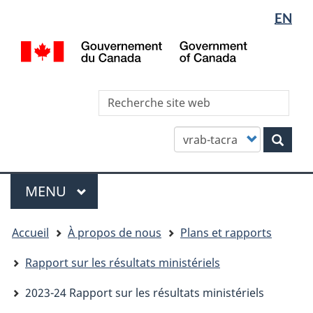
Sélectio
WxT
EN
Aller
Skip
Passer
de
Languag
au
to
à
/
contenu
"About
la
la
switcher
Gov
principal
this
version
langue
of
site"
HTML
Can
Rec
simplifiée
site
we
Customize
Rech
your
search
Menu
MENU
PRINCIPAL
You
Accueil
À propos de nous
Plans et rapports
are
here
Rapport sur les résultats ministériels
2023-24 Rapport sur les résultats ministériels