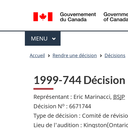
Sélection
WxT
de
Language
la
switcher
langue
Menu
MENU
PRINCIPAL
You
Accueil
Rendre une décision
Décisions
are
here
1999-744 Décision
Représentant : Eric Marinacci,
BSJP
o
Décision N
: 6671744
Type de décision : Comité de révisi
Lieu de l'audition : Kingston(Ontari