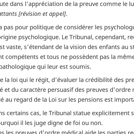
te dans l'appréciation de la preuve comme le lui 
ttants [révision et appel]
.
 n'a pas pour politique de considérer les psych
origine psychologique. Le Tribunal, cependant, r
t vaste, s'étendant de la vision des enfants au s
t compétents et tous ne possèdent pas la même 
pathologique qui leur est soumis.
 la loi qui le régit, d'évaluer la crédibilité des pr
té et du caractère persuasif des preuves d'ordre
atué au regard de la Loi sur les pensions est import
ns certains cas, le Tribunal statue explicitement
urquoi il les juge digne de foi ou non.
ns les preuves d'ordre médical aide les parties r