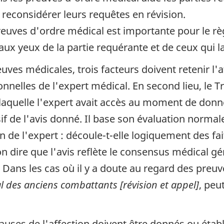
 reconsidérer leurs requêtes en révision.
uves d'ordre médical est importante pour le règle
aux yeux de la partie requérante et de ceux qui la
euves médicales, trois facteurs doivent retenir l'
onnelles de l'expert médical. En second lieu, le T
 laquelle l'expert avait accès au moment de donner
if de l'avis donné. Il base son évaluation normale
n de l'expert : découle-t-elle logiquement des fai
n dire que l'avis reflète le consensus médical gén
? Dans les cas où il y a doute au regard des preuv
al des anciens combattants [révision et appel]
, peu
 causes de l'affection doivent être donnés ou étab