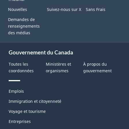
Nouvelles
Suivez-nous sur X
Sans Frais
Demandes de
renseignements
des médias
Gouvernement du Canada
Toutes les
Ministères et
À propos du
coordonnées
organismes
gouvernement
Thèmes
Emplois
et
sujets
Immigration et citoyenneté
Voyage et tourisme
Entreprises