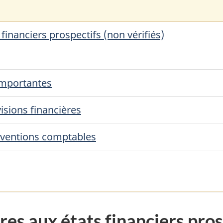
inanciers prospectifs (non vérifiés)
importantes
visions financières
nventions comptables
s aux états financiers prosp