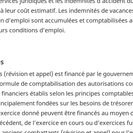
ervices juridiques et les indemnités d’accident du
 à leur coût estimatif. Les indemnités de vacanc
ion d’emploi sont accumulées et comptabilisées a
eurs conditions d’emploi.
es
s (révision et appel) est financé par le gouver
formule de comptabilisation des autorisations co
 financiers établis selon les principes comptabl
incipalement fondées sur les besoins de trésorer
n exercice donné peuvent être financés au moyen 
écédent, de l’exercice en cours ou d’exercices fu
nciens combattants (révision et appel) pour l’exe