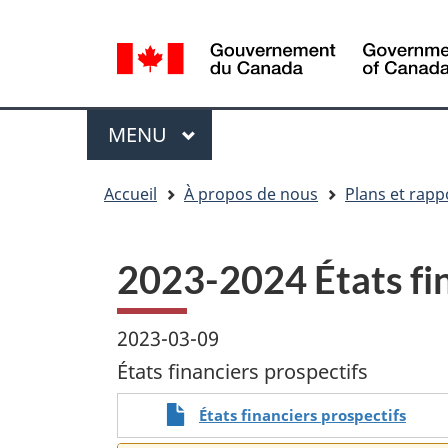
Sélection
WxT
de
Language
la
switcher
langue
Menu
MENU
PRINCIPAL
You
Accueil
À propos de nous
Plans et rapp
are
here
2023-2024 États fin
2023-03-09
États financiers prospectifs
États financiers prospectifs