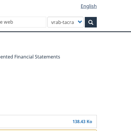
English
Customize
Rechercher
your
search
ented Financial Statements
138.43 Ko