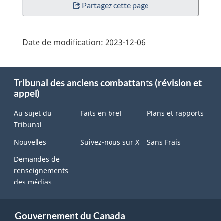
Partagez cette page
Date de modification:
2023-12-06
About
Tribunal des anciens combattants (révision et
this
appel)
site
Au sujet du
Faits en bref
Plans et rapports
Tribunal
Nouvelles
Suivez-nous sur X
Sans Frais
Demandes de
renseignements
des médias
Gouvernement du Canada