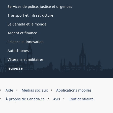
Services de police, justice et urgences
Transport et infrastructure
Le Canada et le monde
Argent et finance
Science et innovation
Autochtones
Vétérans et militaires
Jeunesse
Marque
Aide
Médias sociaux
Applications mobiles
du
À propos de Canada.ca
Avis
Confidentialité
site