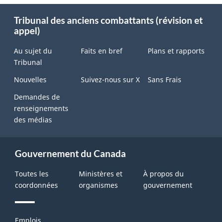
About
Tribunal des anciens combattants (révision et
this
appel)
site
Au sujet du
Faits en bref
Plans et rapports
Tribunal
Nouvelles
Suivez-nous sur X
Sans Frais
Demandes de
renseignements
des médias
Gouvernement du Canada
Toutes les
Ministères et
À propos du
coordonnées
organismes
gouvernement
Thèmes
Emplois