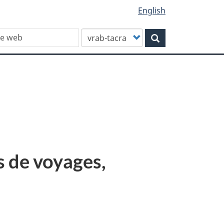
English
Customize
Rechercher
your
search
 de voyages,