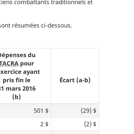
ciens combattants traditionnels et
 sont résumées ci-dessous.
Dépenses du
TACRA
pour
exercice ayant
pris fin le
Écart (a-b)
31 mars 2016
(b)
501 $
(29) $
2 $
(2) $