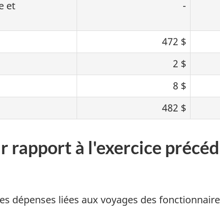
e et
-
472 $
2 $
8 $
482 $
r rapport à l'exercice précé
 les dépenses liées aux voyages des fonctionnair