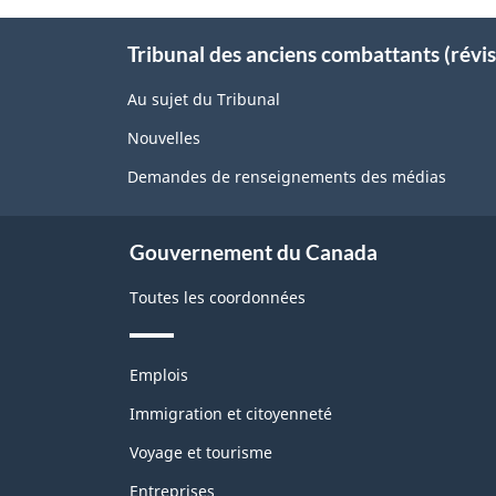
About
Tribunal des anciens combattants (révis
this
site
Au sujet du Tribunal
Nouvelles
Demandes de renseignements des médias
Gouvernement du Canada
Toutes les coordonnées
Thèmes
Emplois
et
sujets
Immigration et citoyenneté
Voyage et tourisme
Entreprises