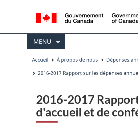
Sélection
WxT
de
Language
la
switcher
langue
Menu
MENU
PRINCIPAL
You
Accueil
À propos de nous
Dépenses annu
are
here
2016-2017 Rapport sur les dépenses annuel
2016-2017 Rapport 
d'accueil et de con