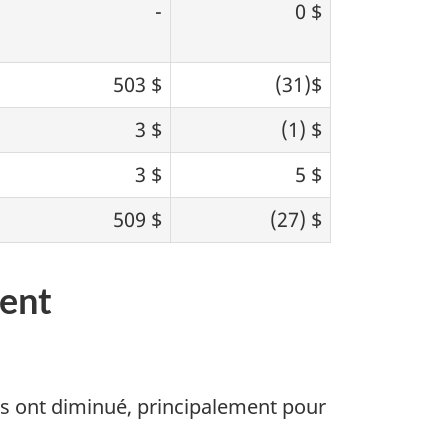
-
0 $
503 $
(31)$
3 $
(1) $
3 $
5 $
509 $
(27) $
dent
es ont diminué, principalement pour