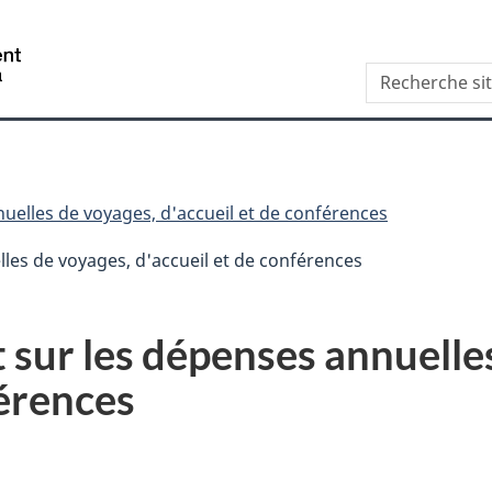
Aller
Skip
Passer
au
to
à
/
Recherche
contenu
"About
la
Government
site
principal
this
version
of
web
site"
HTML
Canada
simplifiée
elles de voyages, d'accueil et de conférences
les de voyages, d'accueil et de conférences
sur les dépenses annuelles
férences