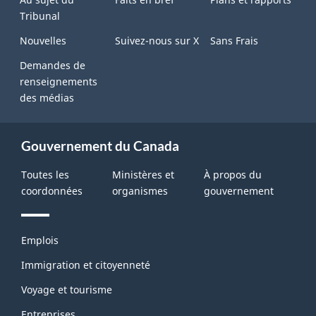
Tribunal
Nouvelles
Suivez-nous sur X
Sans Frais
Demandes de
renseignements
des médias
Gouvernement du Canada
Toutes les
Ministères et
À propos du
coordonnées
organismes
gouvernement
Thèmes
Emplois
et
sujets
Immigration et citoyenneté
Voyage et tourisme
Entreprises