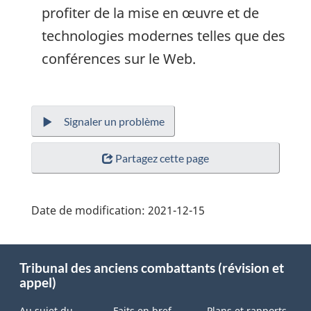
profiter de la mise en œuvre et de
technologies modernes telles que des
conférences sur le Web.
Signaler un problème
Partagez cette page
Date de modification:
2021-12-15
About
Tribunal des anciens combattants (révision et
this
appel)
site
Au sujet du
Faits en bref
Plans et rapports