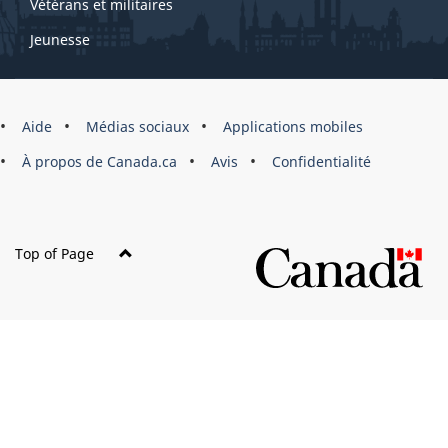
Vétérans et militaires
Jeunesse
Marque
Aide
Médias sociaux
Applications mobiles
du
À propos de Canada.ca
Avis
Confidentialité
site
Top of Page