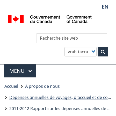
Sélectio
WxT
EN
Aller
Skip
Passer
de
Languag
au
to
à
/
contenu
"About
la
la
switcher
Gov
principal
this
version
langue
of
site"
HTML
Can
Rec
simplifiée
site
we
Customize
Rech
your
search
Menu
MENU
PRINCIPAL
You
Accueil
À propos de nous
are
here
Dépenses annuelles de voyages, d'accueil et de conférences
2011-2012 Rapport sur les dépenses annuelles de voyages, d'accueil et de conférences