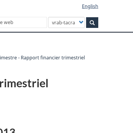
English
Customize
Rechercher
your
search
imestre - Rapport financier trimestriel
rimestriel
2013