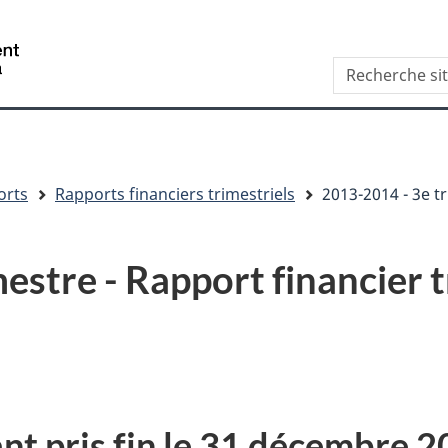
Aller
Skip
Passer
au
to
à
/
Recherche
contenu
"About
la
Government
site
principal
this
version
of
web
site"
HTML
Canada
simplifiée
orts
Rapports financiers trimestriels
2013-2014 - 3e tr
estre - Rapport financier t
ant pris fin le 31 décembre 