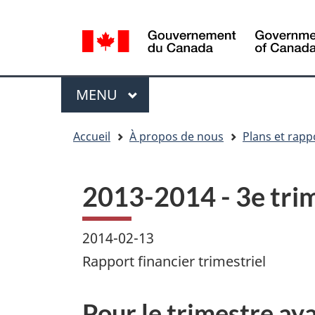
Sélection
WxT
de
Language
la
switcher
langue
Menu
MENU
PRINCIPAL
You
Accueil
À propos de nous
Plans et rapp
are
here
2013-2014 - 3e trim
2014-02-13
Rapport financier trimestriel
Pour le trimestre ay